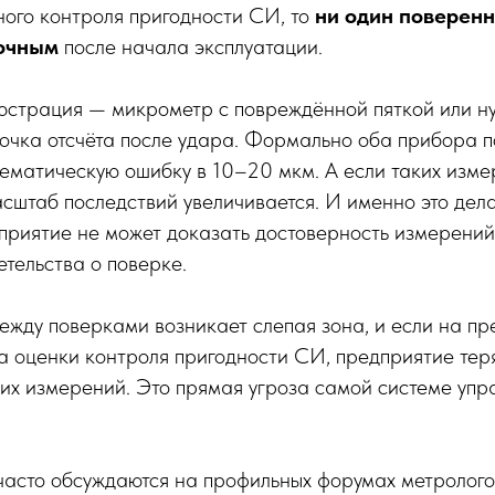
ного контроля пригодности СИ, то
ни один поверен
точным
после начала эксплуатации.
юстрация — микрометр с повреждённой пяткой или ну
точка отсчёта после удара. Формально оба прибора п
тематическую ошибку в 10–20 мкм. А если таких изм
асштаб последствий увеличивается. И именно это дел
приятие не может доказать достоверность измерений
тельства о поверке.
ежду поверками возникает слепая зона, и если на п
ма оценки контроля пригодности СИ, предприятие тер
их измерений. Это прямая угроза самой системе упр
асто обсуждаются на профильных форумах метролого