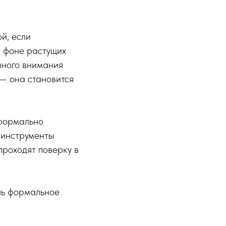
й, если
а фоне растущих
нного внимания
— она становится
 формально
 инструменты
проходят поверку в
шь формальное