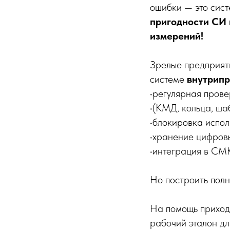
ошибки — это сис
пригодности СИ 
измерений!
Зрелые предприяти
системе
внутрипр
•регулярная прове
•(КМД, кольца, шаб
•блокировка испол
•хранение цифровы
•интеграция в СМК
Но построить пол
На помощь приход
рабочий эталон дл