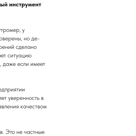
ный инструмент
тромер, у
оверены, но де-
ерений сделано
ает ситуацию
, даже если имеет
редприятии
яет уверенность в
авления качеством
в. Это не частные