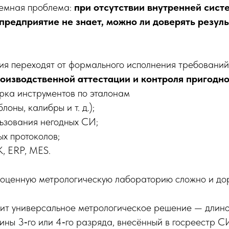
темная проблема:
при отсутствии внутренней сист
предприятие не знает, можно ли доверять резул
я переходят от формального исполнения требований
оизводственной аттестации и контроля пригодн
рка инструментов по эталонам
лоны, калибры и т. д.);
ьзования негодных СИ;
х протоколов;
, ERP, MES.
ноценную метрологическую лабораторию сложно и дор
ит универсальное метрологическое решение — длино
ины 3‑го или 4‑го разряда, внесённый в госреестр С