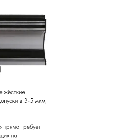
е жёсткие
опуски в 3‑5 мкм,
 прямо требует
ющих на