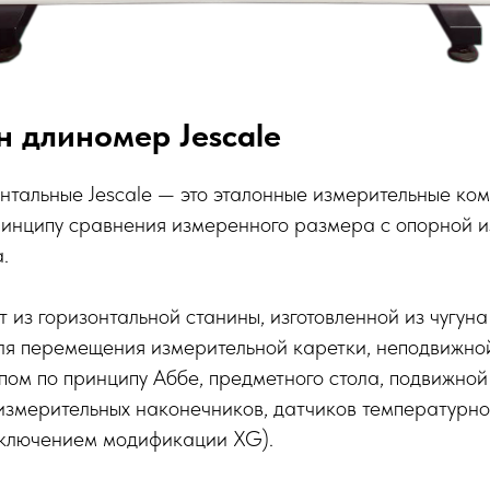
н длиномер Jescale
тальные Jescale — это эталонные измерительные ком
ринципу сравнения измеренного размера с опорной 
.
 из горизонтальной станины, изготовленной из чугуна 
я перемещения измерительной каретки, неподвижной
ом по принципу Аббе, предметного стола, подвижной
 измерительных наконечников, датчиков температурн
сключением модификации XG).