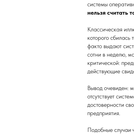
системы оператив
нельзя считать 
Классическая илл
которого сбилась 
факто выдают сис
сотни в неделю, м
критической: пред
действующие свиде
Вывод очевиден: м
отсутствует систе
достоверности сво
предприятия.
Подобные случаи ч