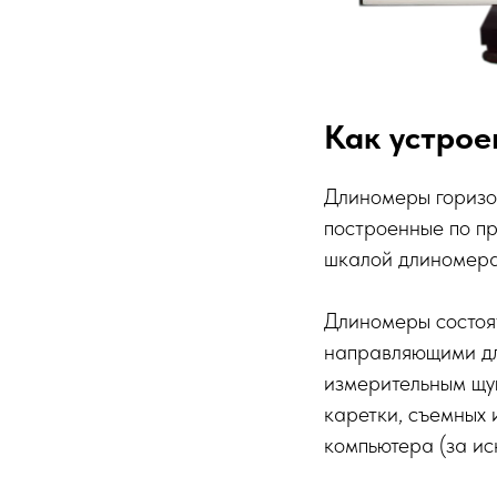
Как устрое
Длиномеры горизон
построенные по п
шкалой длиномера
Длиномеры состоят
направляющими дл
измерительным щуп
каретки, съемных
компьютера (за и