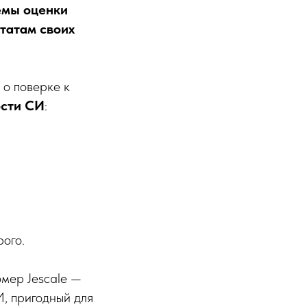
емы оценки
ьтатам своих
 о поверке к
ости СИ
:
ого.
мер Jescale —
И, пригодный для