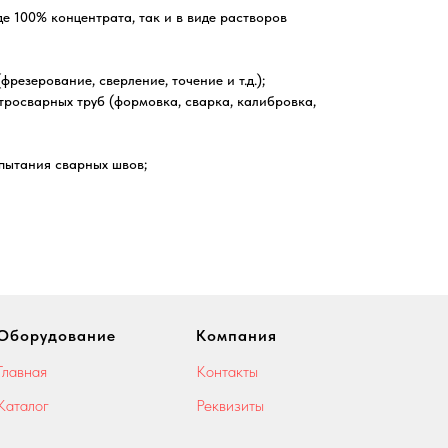
де 100% концентрата, так и в виде растворов
(фрезерование, сверление, точение и т.д.);
ектросварных труб (формовка, сварка, калибровка,
испытания сварных швов;
Оборудование
Компания
Главная
Контакты
Каталог
Реквизиты