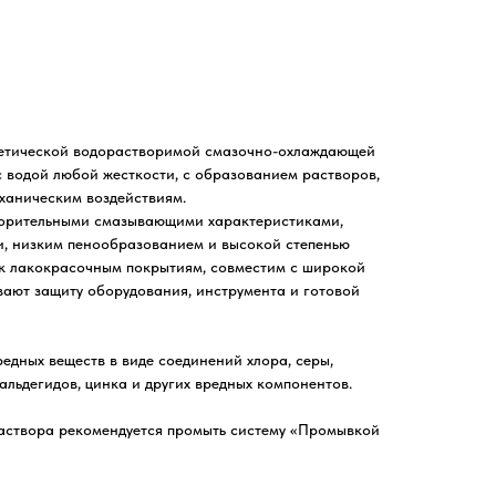
етической водорастворимой смазочно-охлаждающей
 водой любой жесткости, с образованием растворов,
ханическим воздействиям.
орительными смазывающими характеристиками,
, низким пенообразованием и высокой степенью
 к лакокрасочным покрытиям, совместим с широкой
вают защиту оборудования, инструмента и готовой
редных веществ в виде соединений хлора, серы,
альдегидов, цинка и других вредных компонентов.
аствора рекомендуется промыть систему «Промывкой