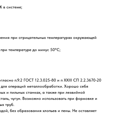
 в системе;
анения при отрицательных температурах окружающей
 при температуре до минус 50°С;
асно п.9.2 ГОСТ 12.3.025-80 и п ХХIII СП 2.2.3670-20
й для операций металлообработки. Хорошо себя
х и пильных станках, а также при лезвийной
сталь, чугун. Возможно использовать при формовке и
х труб.
дой, без образования хлопьев и пены. Не оставляет