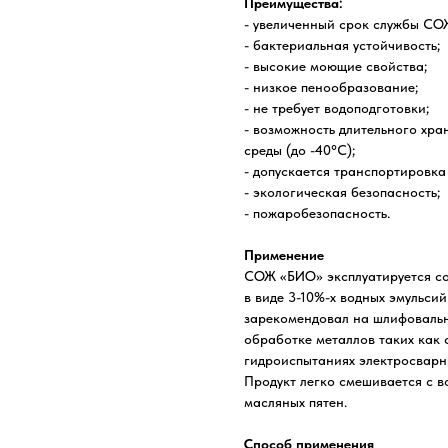
Преимущества:
- увеличенный срок службы СОЖ
- бактериальная устойчивость;
- высокие моющие свойства;
- низкое пенообразование;
- не требует водоподготовки;
- возможность длительного хр
среды (до -40°С);
- допускается транспортировка
- экологическая безопасность;
- пожаробезопасность.
Применение
СОЖ «БИО» эксплуатируется согл
в виде 3-10%-х водных эмульси
зарекомендовал на шлифовальны
обработке металлов таких как 
гидроиспытаниях электросварны
Продукт легко смешивается с во
масляных пятен.
Способ применения