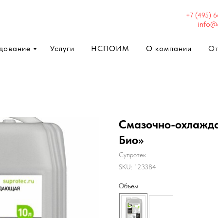
+7 (495) 
info@
дование
Услуги
НСПОИМ
О компании
О
Смазочно-охлажд
Био»
Супротек
SKU:
123384
Объем