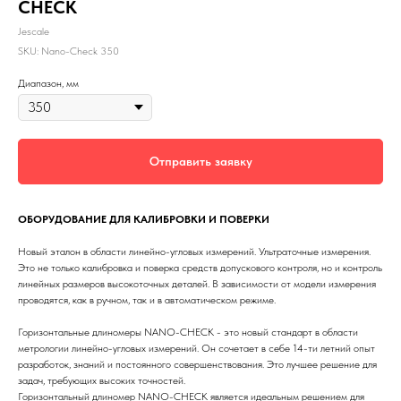
CHECK
Jescale
SKU:
Nano-Check 350
Диапазон, мм
Отправить заявку
ОБОРУДОВАНИЕ ДЛЯ КАЛИБРОВКИ И ПОВЕРКИ
Новый эталон в области линейно-угловых измерений. Ультраточные измерения.
Это не только калибровка и поверка средств допускового контроля, но и контроль
линейных размеров высокоточных деталей. В зависимости от модели измерения
проводятся, как в ручном, так и в автоматическом режиме.
Горизонтальные длиномеры NANO-CHECK - это новый стандарт в области
метрологии линейно-угловых измерений. Он сочетает в себе 14-ти летний опыт
разработок, знаний и постоянного совершенствования. Это лучшее решение для
задач, требующих высоких точностей.
Горизонтальный длиномер NANO-CHECK является идеальным решением для