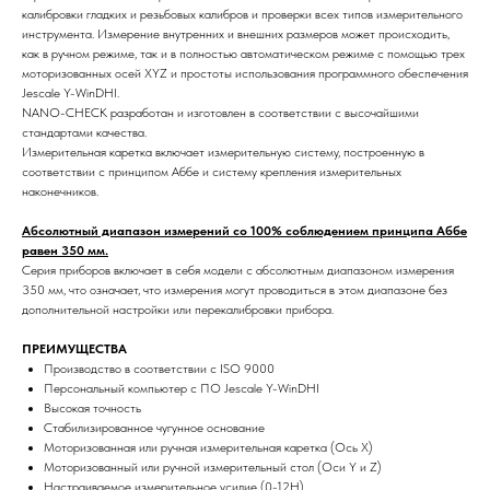
калибровки гладких и резьбовых калибров и проверки всех типов измерительного
инструмента. Измерение внутренних и внешних размеров может происходить,
как в ручном режиме, так и в полностью автоматическом режиме с помощью трех
моторизованных осей XYZ и простоты использования программного обеспечения
Jescale Y-WinDHI.
NANO-CHECK разработан и изготовлен в соответствии с высочайшими
стандартами качества.
Измерительная каретка включает измерительную систему, построенную в
соответствии с принципом Аббе и систему крепления измерительных
наконечников.
Абсолютный диапазон измерений со 100% соблюдением принципа Аббе
равен 350 мм.
Серия приборов включает в себя модели с абсолютным диапазоном измерения
350 мм, что означает, что измерения могут проводиться в этом диапазоне без
дополнительной настройки или перекалибровки прибора.
ПРЕИМУЩЕСТВА
Производство в соответствии с ISO 9000
Персональный компьютер с ПО Jescale Y-WinDHI
Высокая точность
Стабилизированное чугунное основание
Моторизованная или ручная измерительная каретка (Ось X)
Моторизованный или ручной измерительный стол (Оси Y и Z)
Настраиваемое измерительное усилие (0-12Н)