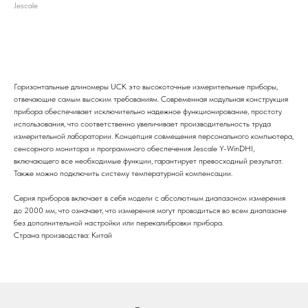
Jescale
Отправить заявку
Горизонтальные длиномеры UCK это высокоточные измерительные приборы,
отвечающие самым высоким требованиям. Современная модульная конструкция
прибора обеспечивает исключительно надежное функционирование, простоту
использования, что соответственно увеличивает производительность труда
измерительной лаборатории. Концепция совмещения персонального компьютера,
сенсорного монитора и программного обеспечения Jescale Y-WinDHI,
включающего все необходимые функции, гарантирует превосходный результат.
Также можно подключить систему температурной компенсации.
Серия приборов включает в себя модели с абсолютным диапазоном измерения
до 2000 мм, что означает, что измерения могут проводиться во всем диапазоне
без дополнительной настройки или перекалибровки прибора.
Страна производства: Китай