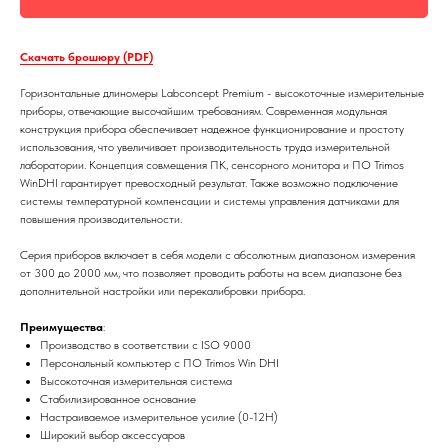
Скачать брошюру (PDF)
Горизонтальные длиномеры Labconcept Premium - высокоточные измерительные
приборы, отвечающие высочайшим требованиям. Современная модульная
конструкция прибора обеспечивает надежное функционирование и простоту
использования, что увеличивает производительность труда измерительной
лаборатории. Концепция совмещения ПК, сенсорного монитора и ПО Trimos
WinDHI гарантирует превосходный результат. Также возможно подключение
системы температурной компенсации и системы управления датчиками для
повышения производительности.
Серия приборов включает в себя модели с абсолютным диапазоном измерения
от 300 до 2000 мм, что позволяет проводить работы на всем диапазоне без
дополнительной настройки или перекалибровки прибора.
Преимущества
:
Производство в соответствии с ISO 9000
Персональный компьютер с ПО Trimos Win DHI
Высокоточная измерительная система
Стабилизированное основание
Настраиваемое измерительное усилие (0-12Н)
Широкий выбор аксессуаров