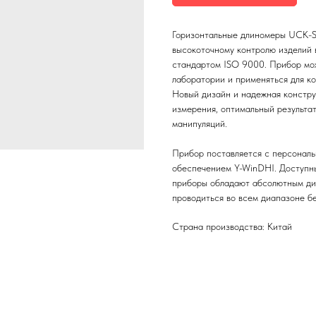
Горизонтальные длиномеры UCK-S
высокоточному контролю изделий в
стандартом ISO 9000. Прибор мож
лаборатории и применяться для к
Новый дизайн и надежная констру
измерения, оптимальный результа
манипуляций.
Прибор поставляется с персонал
обеспечением Y-WinDHI. Доступн
приборы обладают абсолютным диа
проводиться во всем диапазоне б
Страна производства: Китай