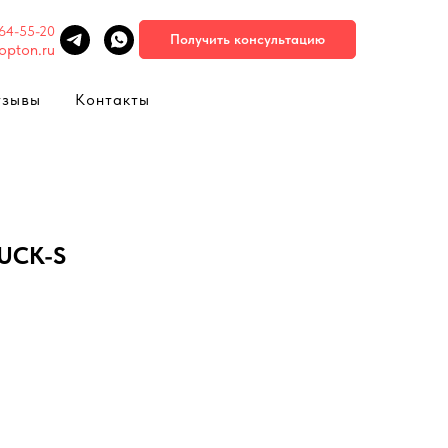
664-55-20
Получить консультацию
opton.ru
тзывы
Контакты
 UCK-S