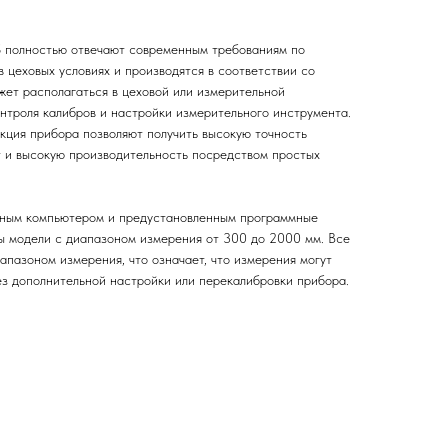
 полностью отвечают современным требованиям по
 цеховых условиях и производятся в соответствии со
ет располагаться в цеховой или измерительной
онтроля калибров и настройки измерительного инструмента.
кция прибора позволяют получить высокую точность
т и высокую производительность поcредством простых
ьным компьютером и предустановленным программные
ы модели с диапазоном измерения от 300 до 2000 мм. Все
пазоном измерения, что означает, что измерения могут
ез дополнительной настройки или перекалибровки прибора.