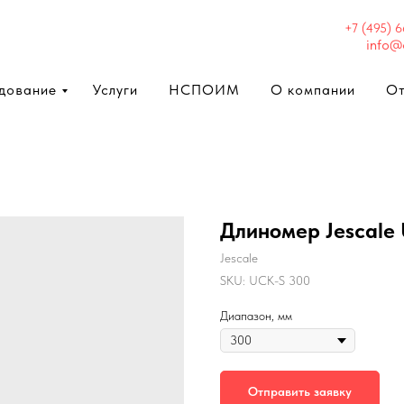
+7 (495) 
info@
дование
Услуги
НСПОИМ
О компании
О
Длиномер Jescale
Jescale
SKU:
UCK-S 300
Диапазон, мм
Отправить заявку