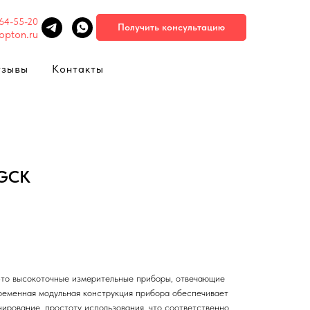
664-55-20
Получить консультацию
opton.ru
тзывы
Контакты
 GCK
то высокоточные измерительные приборы, отвечающие
ременная модульная конструкция прибора обеспечивает
ирование, простоту использования, что соответственно