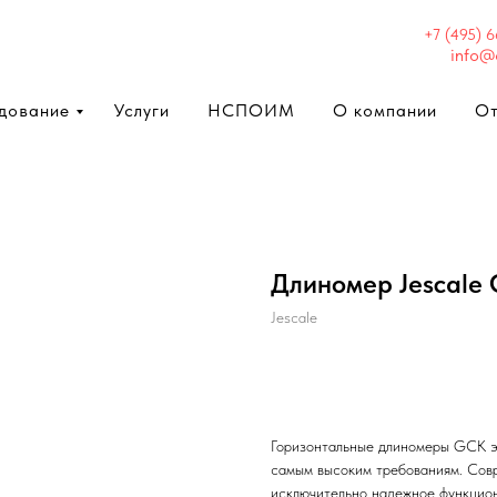
+7 (495) 
info@
дование
Услуги
НСПОИМ
О компании
О
Длиномер Jescale
Jescale
Отправить заявку
Горизонтальные длиномеры GCK э
самым высоким требованиям. Сов
исключительно надежное функцион