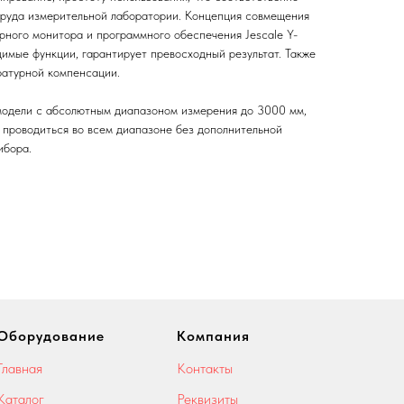
труда измерительной лаборатории. Концепция совмещения
рного монитора и программного обеспечения Jescale Y-
имые функции, гарантирует превосходный результат. Также
ратурной компенсации.
модели с абсолютным диапазоном измерения до 3000 мм,
т проводиться во всем диапазоне без дополнительной
ибора.
Оборудование
Компания
Главная
Контакты
Каталог
Реквизиты