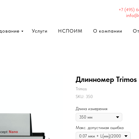
+7 (495) 
info@
дование
Услуги
НСПОИМ
О компании
О
Длинномер Trimos
Trimos
SKU:
350
Длина измерения
Макс. допустимая ошибка