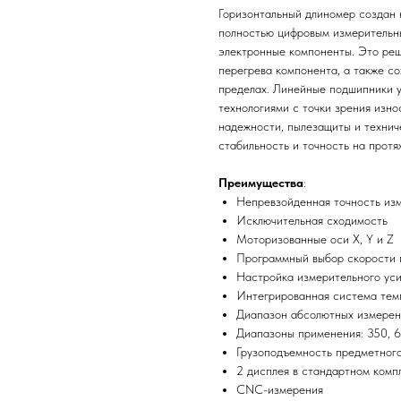
Горизонтальный длиномер создан 
полностью цифровым измерительн
электронные компоненты. Это реш
перегрева компонента, а также с
пределах. Линейные подшипники у
технологиями с точки зрения изно
надежности, пылезащиты и технич
стабильность и точность на протя
Преимущества
:
Непревзойденная точность из
Исключительная сходимость
Моторизованные оси X, Y и Z
Программный выбор скорости
Настройка измерительного ус
Интегрированная система тем
Диапазон абсолютных измерени
Диапазоны применения: 350, 6
Грузоподъемность предметного
2 дисплея в стандартном комп
CNC-измерения