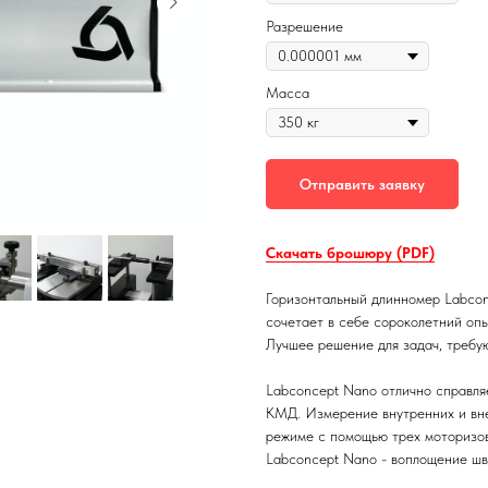
Разрешение
Масса
Отправить заявку
Скачать брошюру (PDF)
Горизонтальный длинномер Labcon
сочетает в себе сороколетний оп
Лучшее решение для задач, требу
Labconcept Nano отлично справляе
КМД. Измерение внутренних и вн
режиме с помощью трех моторизо
Labconcept Nano - воплощение шв