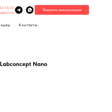
664-55-20
Получить консультацию
opton.ru
тзывы
Контакты
 Labconcept Nano