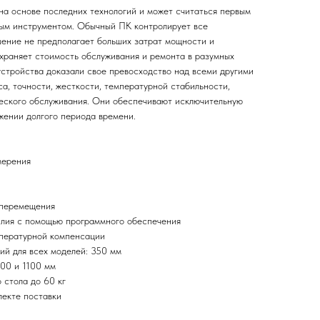
на основе последних технологий и может считаться первым
ым инструментом. Обычный ПК контролирует все
ение не предполагает больших затрат мощности и
охраняет стоимость обслуживания и ремонта в разумных
стройства доказали свое превосходство над всеми другими
са, точности, жесткости, температурной стабильности,
еского обслуживания. Они обеспечивают исключительную
жении долгого периода времени.
мерения
 перемещения
илия с помощью программного обеспечения
пературной компенсации
й для всех моделей: 350 мм
00 и 1100 мм
 стола до 60 кг
лекте поставки