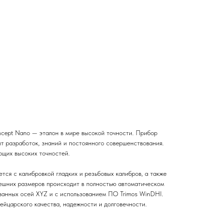
cept Nano — эталон в мире высокой точности. Прибор
ыт разработок, знаний и постоянного совершенствования.
ющих высоких точностей.
тся с калибровкой гладких и резьбовых калибров, а также
ешних размеров происходит в полностью автоматическом
ванных осей XYZ и с использованием ПО Trimos WinDHI.
ейцарского качества, надежности и долговечности.